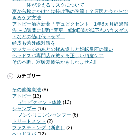
体が冷えるリスクについて
夏から秋にかけては抜け毛の季節！？原因と今からで
きるケア方法
アトピー治療新薬「デュピクセント」1年8ヵ月経過報
告 － 3週間に1度に変更、総IgE値が低下もハウスダス
トなどの値は低下せず－
頭皮も紫外線対策を!
マッサージのあとの揉み返しと好転反応の違い
ヘッドスパ専門店が教える正しい頭皮ケア
その不調、寒暖差疲労かもしれません!!
カテゴリー
その他健康法
(8)
アトピー
(13)
デュピクセント体験
(13)
シャンプー
(14)
ノンシリコンシャンプー
(6)
トリートメント
(2)
ファスティング（断食）
(2)
ヘッドスパ
(12)