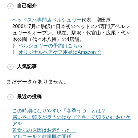
自己紹介
ヘッドスパ専門店ベルシュヴー
代表 増田厚
2006年7月に駒沢に日本初のヘッドスパ専門店ベルシ
ュヴーをオープン。現在、駒沢・代官山・広尾・代々
木公園（代々木八幡）の4店舗。
》
ベルシュヴーの予約はこちら
》
オリジナルヘアケア用品はAmazonで
人気記事
まだデータがありません。
最近の投稿
この時期になりやすい「冬季うつ」とは？
寒い冬に頭皮が臭うのはなぜ？冬こそ頭皮のにおいケ
アを
乾燥肌の原因はお酒だった！
アルコールと乾燥肌の関係