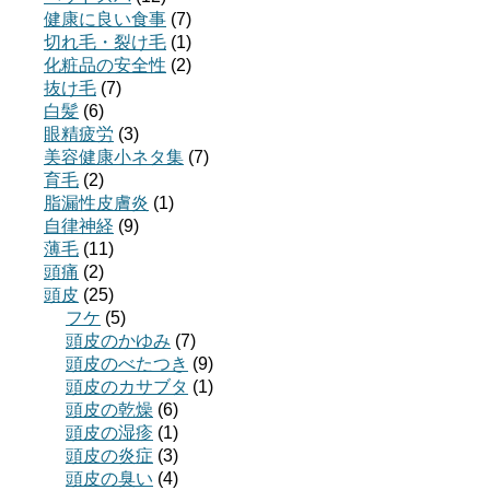
健康に良い食事
(7)
切れ毛・裂け毛
(1)
化粧品の安全性
(2)
抜け毛
(7)
白髪
(6)
眼精疲労
(3)
美容健康小ネタ集
(7)
育毛
(2)
脂漏性皮膚炎
(1)
自律神経
(9)
薄毛
(11)
頭痛
(2)
頭皮
(25)
フケ
(5)
頭皮のかゆみ
(7)
頭皮のべたつき
(9)
頭皮のカサブタ
(1)
頭皮の乾燥
(6)
頭皮の湿疹
(1)
頭皮の炎症
(3)
頭皮の臭い
(4)