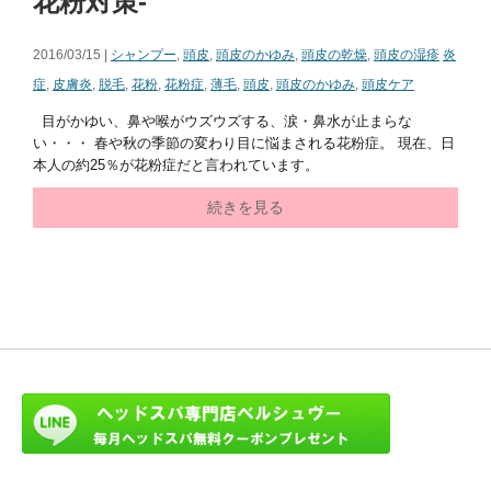
花粉対策-
2016/03/15 |
シャンプー
,
頭皮
,
頭皮のかゆみ
,
頭皮の乾燥
,
頭皮の湿疹
炎
症
,
皮膚炎
,
脱毛
,
花粉
,
花粉症
,
薄毛
,
頭皮
,
頭皮のかゆみ
,
頭皮ケア
目がかゆい、鼻や喉がウズウズする、涙・鼻水が止まらな
い・・・ 春や秋の季節の変わり目に悩まされる花粉症。 現在、日
本人の約25％が花粉症だと言われています。
続きを見る