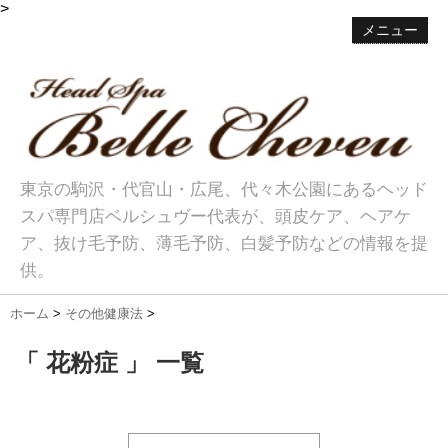
>
メニュー
東京の駒沢・代官山・広尾、代々木公園にあるヘッド
スパ専門店ベルシュヴー代表が、頭皮ケア、ヘアケ
ア、抜け毛予防、薄毛予防、白髪予防などの情報を提
供。
ホーム
>
その他健康法
>
「 花粉症 」 一覧